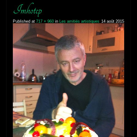
Cyril Brunet
De la Communication au Cinéma, de l'Interview à l'Ecriture,
découvrez mes différentes activités professionnelles…
Menu...
Imhotep
Published
at
717 × 960
in
Les amitiés artistiques
14 août 2015