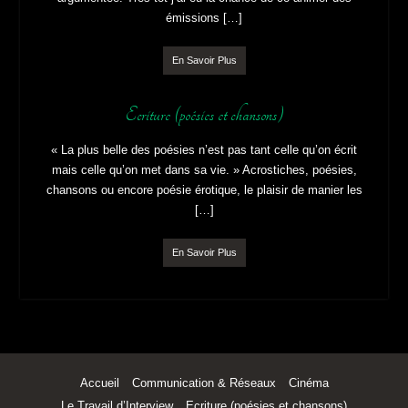
Le Travail d’Interview
Poser une question à l’Autre engage une interaction qui doit
sembler naturelle mais qui doit aussi être préparée, étayée,
argumentée. Très tôt j’ai eu la chance de co-animer des
émissions […]
En Savoir Plus
Ecriture (poésies et chansons)
« La plus belle des poésies n’est pas tant celle qu’on écrit
mais celle qu’on met dans sa vie. » Acrostiches, poésies,
chansons ou encore poésie érotique, le plaisir de manier les
[…]
En Savoir Plus