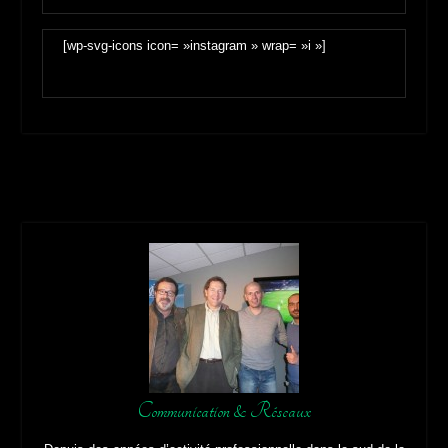
[wp-svg-icons icon= »instagram » wrap= »i »]