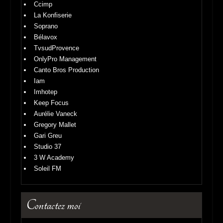
Sites amis
Esadmm
Ccimp
La Konfiserie
Soprano
Bélavox
TvsudProvence
OnlyPro Management
Canto Bros Production
Iam
Imhotep
Keep Focus
Aurélie Vaneck
Gregory Mallet
Gari Greu
Studio 37
3 W Academy