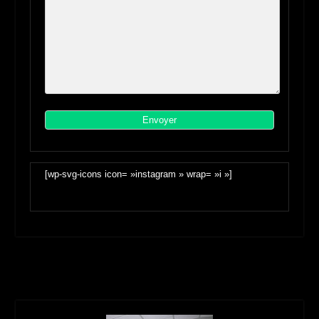
[wp-svg-icons icon= »instagram » wrap= »i »]