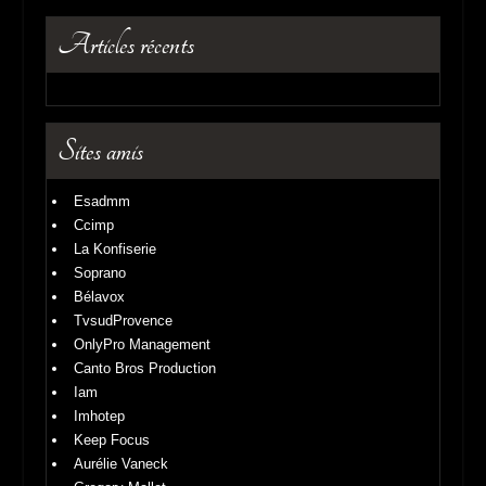
Articles récents
Sites amis
Esadmm
Ccimp
La Konfiserie
Soprano
Bélavox
TvsudProvence
OnlyPro Management
Canto Bros Production
Iam
Imhotep
Keep Focus
Aurélie Vaneck