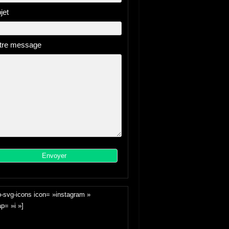
jet
tre message
p-svg-icons icon= »instagram »
p= »i »]