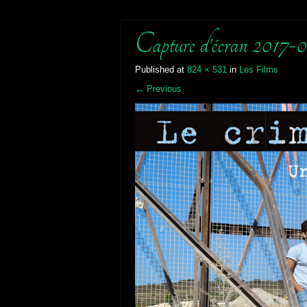
Capture d’écran 2017-0
Published
at
824 × 531
in
Les Films
←
Previous