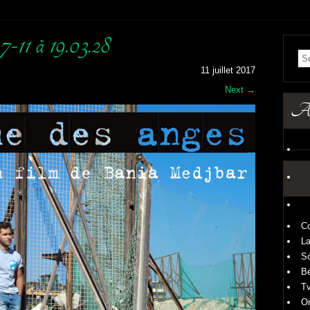
7-11 à 19.03.28
11 juillet 2017
Next
→
Art
C
La
S
B
T
O