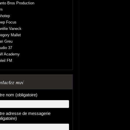
nto Bros Production
am
mhotep
eep Focus
rélie Vaneck
egory Mallet
ri Greu
udio 37
 W Academy
leil FM
tactez moi
tre nom (obligatoire)
tre adresse de messagerie
ligatoire)