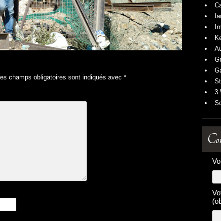
Ca
I
I
K
Au
Gr
Ga
es champs obligatoires sont indiqués avec
*
St
3
So
Con
Vo
Vo
(ob