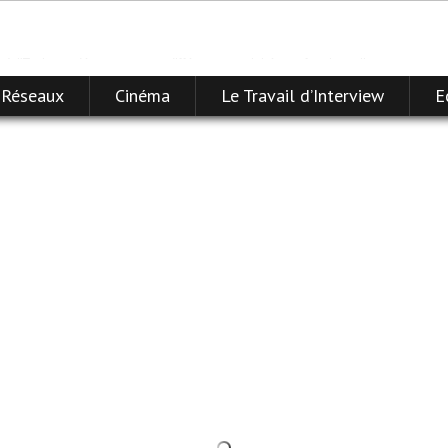
à l'Ecriture, découvrez mes différentes activités professionnelles…
 Réseaux
Cinéma
Le Travail d’Interview
E