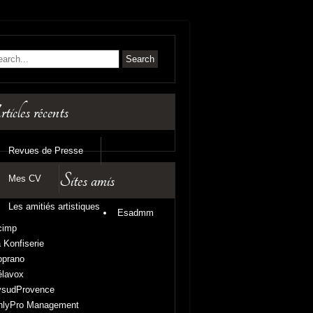
icles récents
Revues de Presse
Sites amis
Mes CV
Les amitiés artistiques
Esadmm
cimp
 Konfiserie
oprano
élavox
vsudProvence
nlyPro Management