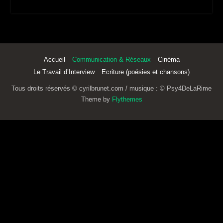
Accueil
Communication & Réseaux
Cinéma
Le Travail d’Interview
Ecriture (poésies et chansons)
Tous droits réservés © cyrilbrunet.com / musique : © Psy4DeLaRime
Theme by
Flythemes