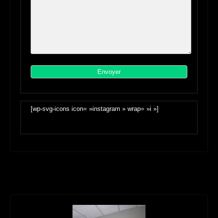
[wp-svg-icons icon= »instagram » wrap= »i »]