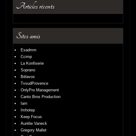
Articles récents
Sites amis
Esadmm
Ccimp
La Konfiserie
Soprano
Bélavox
TvsudProvence
OnlyPro Management
Canto Bros Production
Iam
Imhotep
Keep Focus
Aurélie Vaneck
Gregory Mallet